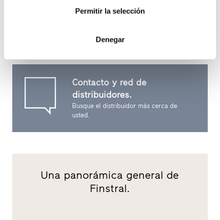
mismos: desde el desarrollo y extrusión de los perfiles
Permitir la selección
hasta el montaje. Solo de este modo podrá tener la
certeza de estar siempre en buenas manos.
Denegar
Más información acerca de la empresa
Contacto y red de
distribuidores.
Busque el distribuidor más cerca de
usted.
Una panorámica general de
Finstral.