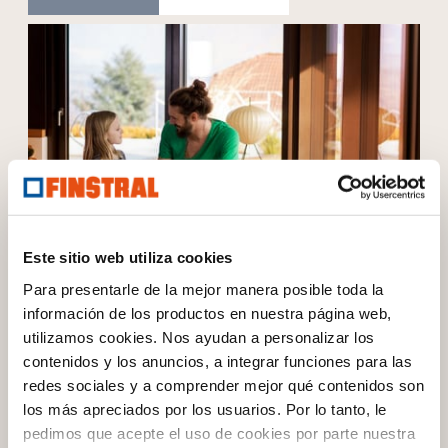
Este sitio web utiliza cookies
La gama Finstral.
¡Po
Para presentarle de la mejor manera posible toda la
en
información de los productos en nuestra página web,
Todas nuestras ventanas tienen algo en común:
satisfacen siempre las mayores exigencias - las suyas
utilizamos cookies. Nos ayudan a personalizar los
Sie
contenidos y los anuncios, a integrar funciones para las
puer
Las ventanas Finstral
redes sociales y a comprender mejor qué contenidos son
Las
los más apreciados por los usuarios. Por lo tanto, le
pedimos que acepte el uso de cookies por parte nuestra