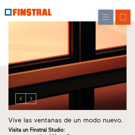
E
Renovación
Ventanas
Empresa
Referencias
Obra
Puertas
Servicio
nueva
de
para
Arquitectos
entrada
Programa
Finstral
Acristalamientos
Partner
Búsqueda
de
distribuidores
Enlaces
directos
Vive las ventanas de un modo nuevo.
No
Visita un Finstral Studio:
Un 