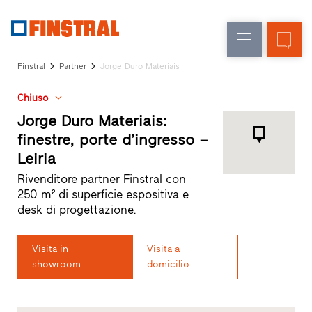
IT
Sostituzione
Finestre
Azienda
Realizzazioni
Finstral
Partner
Jorge Duro Materiais
Nuova
Porte
Servizi
costruzione
d’ingresso
Chiuso
per
il
Jorge Duro Materiais:
Pareti
progettista
finestre, porte d’ingresso –
Programma
vetrate
Leiria
per
Partner
Rivenditore partner Finstral con
Finstral
250 m² di superficie espositiva e
Ricerca
desk di progettazione.
rivenditori
Collegamenti
Visita in
Visita a
rapidi
showroom
domicilio