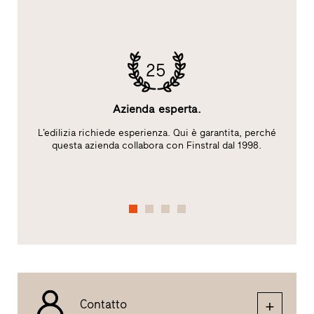
25
Azienda esperta.
L’edilizia richiede esperienza. Qui è garantita, perché
S
l
questa azienda collabora con Finstral dal 1998.
A
Contatto