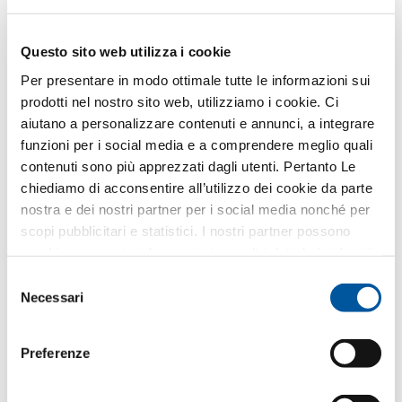
Scrivere un messaggio
Questo sito web utilizza i cookie
Per presentare in modo ottimale tutte le informazioni sui
prodotti nel nostro sito web, utilizziamo i cookie. Ci
Come utilizziamo i Suoi dati?
aiutano a personalizzare contenuti e annunci, a integrare
Finstral utilizza i Suoi dati solo per elaborare la Sua
funzioni per i social media e a comprendere meglio quali
richiesta – e non per l’invio di eventuali materiali
contenuti sono più apprezzati dagli utenti. Pertanto Le
pubblicitari non desiderati. Inoltriamo i Suoi dati al
rivenditore partner selezionato esclusivamente a
chiediamo di acconsentire all’utilizzo dei cookie da parte
questo scopo. Tutti i dettagli sul trattamento dei dati
nostra e dei nostri partner per i social media nonché per
sono descritti nella presente
informativa privacy
.
scopi pubblicitari e statistici. I nostri partner possono
combinare queste informazioni con altri dati da Lei forniti
Quale argomento Le interessa?
o raccolti nell’ambito del Suo utilizzo del sito web.
Selezione
Necessari
del
Finestre
consenso
Porte d’ingresso
Preferenze
Pareti vetrate