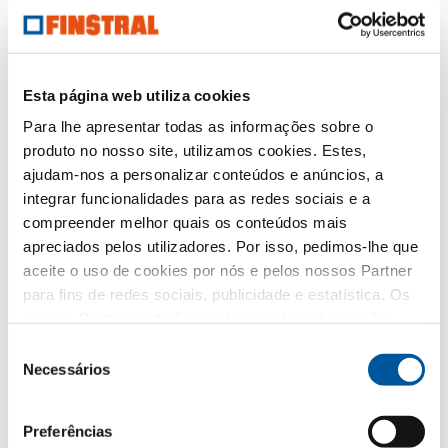
Escrever uma mensagem
Esta página web utiliza cookies
Para lhe apresentar todas as informações sobre o
É assim que tratamos os seus dados.
Utilizamos os seus dados para responder o melhor
produto no nosso site, utilizamos cookies. Estes,
possível ao seu pedido e não para publicidade não
ajudam-nos a personalizar conteúdos e anúncios, a
solicitada. Transmitimo-los diretamente ao distribuidor
integrar funcionalidades para as redes sociais e a
partner escolhido, exclusivamente para esse fim. Todos
os pormenores do tratamento de dados estão
compreender melhor quais os conteúdos mais
descritos na presente
política de privacidades
.
apreciados pelos utilizadores. Por isso, pedimos-lhe que
aceite o uso de cookies por nós e pelos nossos Partner
Qual é o tema que mais lhe interessa?
para fins de redes sociais, publicidade e estatística. Os
nossos Partner poderão combinar estas informações
com outros dados fornecidos por si ou recolhidos como
Janelas
Seleção
parte da sua utilização do website. Obrigado.
Necessários
de
Portas de entrada
consentimento
Preferências
Envidraçados