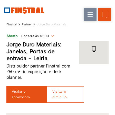
P
Renovação
Janelas
Empresa
Referências
Finstral
Partner
Jorge Duro Materiais
Obra
Portas
Serviço
nova
de
Aberto
Encerra ás 18:00
para
arquitetos
entrada
Jorge Duro Materiais:
Programa
Janelas, Portas de
Finstral
Envidraçados
entrada – Leiria
Partner
Procura
Distribuidor partner Finstral com
de
250 m² de exposição e desk
distribuidor
planner.
Acessos
rápidos
Visitar o
Visitar o
showroom
dimicilio