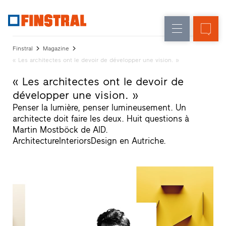
F
Rénovation
Fenêtres
L’entreprise
Références
Finstral
Magazine
Construction
Portes
« Les architectes ont le devoir de développer une vision. »
Service
neuve
d'entrée
architectes
« Les architectes ont le devoir de
Programme
développer une vision. »
Parois
partenaires
Recherche
Penser la lumière, penser lumineusement. Un
vitrées
de
architecte doit faire les deux. Huit questions à
distributeurs
Martin Mostböck de AID.
Accès
ArchitectureInteriorsDesign en Autriche.
rapides