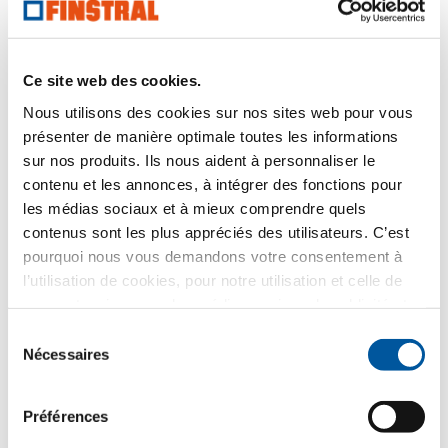
Ce site web des cookies.
Nous utilisons des cookies sur nos sites web pour vous
présenter de manière optimale toutes les informations
sur nos produits. Ils nous aident à personnaliser le
contenu et les annonces, à intégrer des fonctions pour
« L’architecture est une promesse.
les médias sociaux et à mieux comprendre quels
»
contenus sont les plus appréciés des utilisateurs. C’est
pourquoi nous vous demandons votre consentement à
l’utilisation de cookies, pour notre utilisation et celle de
nos partenaires pour les médias sociaux, la publicité et
l’analyse statistique. Nos partenaires peuvent combiner
Sélection
ces informations avec d’autres données que vous leur
Nécessaires
du
avez fournies ou qu’ils ont collectées dans le cadre de
consentement
votre utilisation des services web. Merci.
Préférences