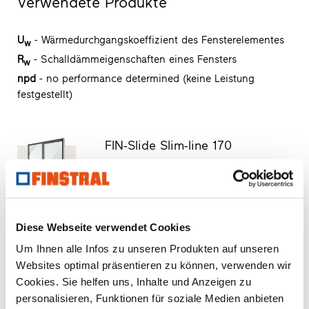
Verwendete Produkte
U
- Wärmedurchgangskoeffizient des Fensterelementes
w
R
- Schalldämmeigenschaften eines Fensters
w
npd
- no performance determined (keine Leistung
festgestellt)
FIN-Slide Slim-line 170
Aluminium-Aluminium
Produktdatenblatt downloaden
Ausschreibungstext anfragen
Produktmuster anfragen
Diese Webseite verwendet Cookies
CAD-Daten anfragen
Um Ihnen alle Infos zu unseren Produkten auf unseren
Websites optimal präsentieren zu können, verwenden wir
Cookies. Sie helfen uns, Inhalte und Anzeigen zu
FIN-Project Classic-line 78/88
personalisieren, Funktionen für soziale Medien anbieten