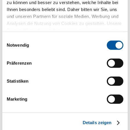
zu können und besser zu verstehen, welche Inhalte bei
Aluminium-Aluminium
Ihnen besonders beliebt sind. Daher bitten wir Sie, uns
Produktdatenblatt downloaden
und unseren Partnern für soziale Medien, Werbung und
Ausschreibungstext anfragen
Analysen die Nutzung von Cookies zu gestatten. Unsere
Produktmuster anfragen
Partner führen diese Informationen möglicherweise mit
weiteren Daten zusammen, die Sie ihnen bereitgestellt
CAD-Daten anfragen
Einwilligungsauswahl
haben oder die sie im Rahmen Ihrer Nutzung der Dienste
Notwendig
gesammelt haben. Vielen Dank.
Präferenzen
Ihnen gefällt dieses Projekt?
Statistiken
Anfragen.
Beratung.
Material.
Marketing
Angebot
Schauraum
Details zeigen
Prospekte