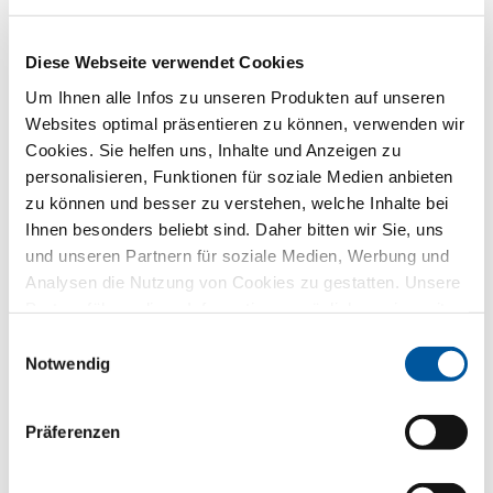
Produktmuster anfragen
CAD-Daten anfragen
Diese Webseite verwendet Cookies
Um Ihnen alle Infos zu unseren Produkten auf unseren
FIN-Door Flat Frame-Frame 78
Websites optimal präsentieren zu können, verwenden wir
Cookies. Sie helfen uns, Inhalte und Anzeigen zu
Aluminium-Aluminium
personalisieren, Funktionen für soziale Medien anbieten
Produktdatenblatt downloaden
zu können und besser zu verstehen, welche Inhalte bei
Ausschreibungstext anfragen
Ihnen besonders beliebt sind. Daher bitten wir Sie, uns
Produktmuster anfragen
und unseren Partnern für soziale Medien, Werbung und
Analysen die Nutzung von Cookies zu gestatten. Unsere
CAD-Daten anfragen
Partner führen diese Informationen möglicherweise mit
weiteren Daten zusammen, die Sie ihnen bereitgestellt
Einwilligungsauswahl
haben oder die sie im Rahmen Ihrer Nutzung der Dienste
Notwendig
FIN-Slide Slim-line 170
gesammelt haben. Vielen Dank.
Aluminium-Aluminium
Präferenzen
Produktdatenblatt downloaden
Ausschreibungstext anfragen