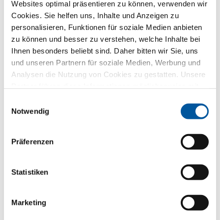
Anfragen.
Beratung.
Material.
Websites optimal präsentieren zu können, verwenden wir
Cookies. Sie helfen uns, Inhalte und Anzeigen zu
personalisieren, Funktionen für soziale Medien anbieten
zu können und besser zu verstehen, welche Inhalte bei
Ihnen besonders beliebt sind. Daher bitten wir Sie, uns
Angebot
Schauraum
Prospekte
und unseren Partnern für soziale Medien, Werbung und
Analysen die Nutzung von Cookies zu gestatten. Unsere
Partner führen diese Informationen möglicherweise mit
weiteren Daten zusammen, die Sie ihnen bereitgestellt
Einwilligungsauswahl
haben oder die sie im Rahmen Ihrer Nutzung der Dienste
Notwendig
Nachricht
Vor-Ort
Muster
gesammelt haben. Vielen Dank.
Präferenzen
Statistiken
0080012081991
Marketing