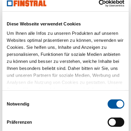
Produktdatenblatt downloaden
Ausschreibungstext anfragen
Produktmuster anfragen
Diese Webseite verwendet Cookies
CAD-Daten anfragen
Um Ihnen alle Infos zu unseren Produkten auf unseren
Websites optimal präsentieren zu können, verwenden wir
Cookies. Sie helfen uns, Inhalte und Anzeigen zu
FIN-Project Nova-line 78/88
personalisieren, Funktionen für soziale Medien anbieten
Aluminium-Aluminium
zu können und besser zu verstehen, welche Inhalte bei
Produktdatenblatt downloaden
Ihnen besonders beliebt sind. Daher bitten wir Sie, uns
Ausschreibungstext anfragen
und unseren Partnern für soziale Medien, Werbung und
Analysen die Nutzung von Cookies zu gestatten. Unsere
Produktmuster anfragen
Partner führen diese Informationen möglicherweise mit
CAD-Daten anfragen
weiteren Daten zusammen, die Sie ihnen bereitgestellt
Einwilligungsauswahl
haben oder die sie im Rahmen Ihrer Nutzung der Dienste
Notwendig
gesammelt haben. Vielen Dank.
FIN-Project Classic-line 78/88
Aluminium-Aluminium
Präferenzen
Produktdatenblatt downloaden