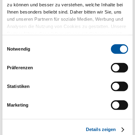
zu können und besser zu verstehen, welche Inhalte bei
Ihnen besonders beliebt sind. Daher bitten wir Sie, uns
und unseren Partnern für soziale Medien, Werbung und
Analysen die Nutzung von Cookies zu gestatten. Unsere
Partner führen diese Informationen möglicherweise mit
weiteren Daten zusammen, die Sie ihnen bereitgestellt
Einwilligungsauswahl
haben oder die sie im Rahmen Ihrer Nutzung der Dienste
Notwendig
gesammelt haben. Vielen Dank.
Präferenzen
Statistiken
Kriminaloberkommissarin Ewa Litzenberger betreut die Kölner
Studie zum Wohnungseinbruch. Deren Ergebnisse werden
europaweit als Grundlage für Sicherheitsentscheidungen im
Marketing
Wohnbereich herangezogen.
Details zeigen