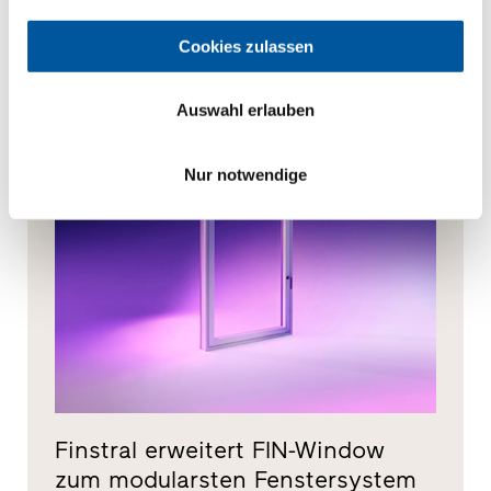
Noch nicht genug?
Cookies zulassen
Mehr Interessantes zum Lesen gibt’s hier.
Auswahl erlauben
Nur notwendige
Finstral erweitert FIN-Window
zum modularsten Fenstersystem