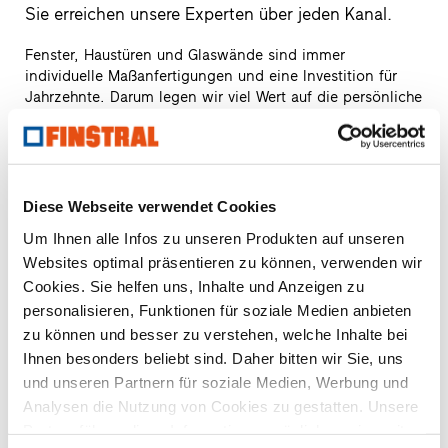
Sie erreichen unsere Experten über jeden Kanal.
Fenster, Haustüren und Glaswände sind immer
individuelle Maßanfertigungen und eine Investition für
Jahrzehnte. Darum legen wir viel Wert auf die persönliche
Beratung zu Ihrem Bauvorhaben. Und das geht
überraschend einfach: Zu unseren Service-Zeiten können
Sie immer direkt einen Finstral-Experten erreichen.
Probieren Sie es einfach aus.
Diese Webseite verwendet Cookies
Unsere Kontaktmöglichkeiten
Um Ihnen alle Infos zu unseren Produkten auf unseren
Websites optimal präsentieren zu können, verwenden wir
Cookies. Sie helfen uns, Inhalte und Anzeigen zu
personalisieren, Funktionen für soziale Medien anbieten
zu können und besser zu verstehen, welche Inhalte bei
Ihnen besonders beliebt sind. Daher bitten wir Sie, uns
und unseren Partnern für soziale Medien, Werbung und
Unsere Service-Zeiten
Analysen die Nutzung von Cookies zu gestatten. Unsere
Sie erreichen unsere Finstral-Experten für Fragen
Partner führen diese Informationen möglicherweise mit
oder eine kompetente Erstberatung von Montag