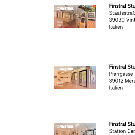
Finstral Stu
Staatsstra
39030 Vint
Italien
Finstral St
Pfarrgasse 
39012 Mer
Italien
Finstral St
Station Cen