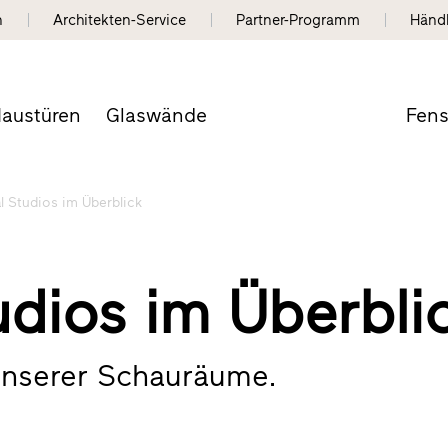
n
Architekten-Service
Partner-Programm
Händ
austüren
Glaswände
Fens
al Studios im Überblick
tudios im Überbli
unserer Schauräume.