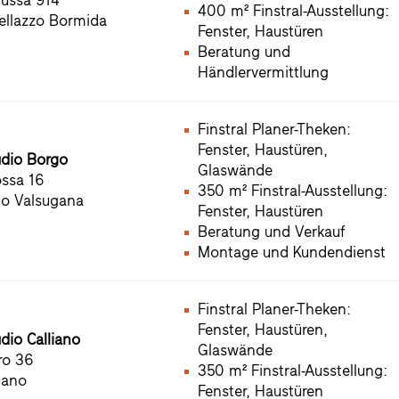
Mussa 914
400 m² Finstral-Ausstellung:
ellazzo Bormida
Fenster, Haustüren
Beratung und
Händlervermittlung
Finstral Planer-Theken:
Fenster, Haustüren,
udio Borgo
Glaswände
ossa 16
350 m² Finstral-Ausstellung:
o Valsugana
Fenster, Haustüren
Beratung und Verkauf
Montage und Kundendienst
Finstral Planer-Theken:
Fenster, Haustüren,
udio Calliano
Glaswände
ro 36
350 m² Finstral-Ausstellung:
iano
Fenster, Haustüren