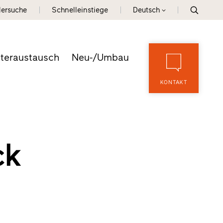
lersuche
Schnelleinstiege
Deutsch
teraustausch
Neu-/Umbau
KONTAKT
ck