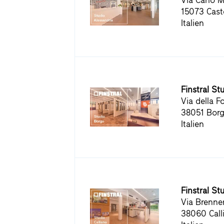
Via Carlo 
15073 Cast
Italien
Finstral St
Via della F
38051 Borg
Italien
Finstral St
Via Brenne
38060 Call