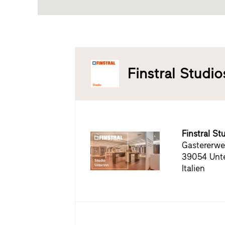
Finstral Studio
Finstral St
Gastererwe
39054 Unte
Italien