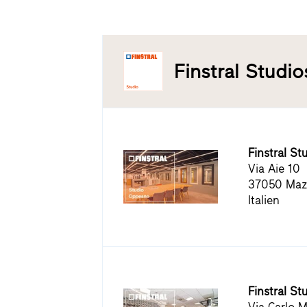
Finstral Studios
Finstral S
Via Aie 10
37050 Maz
Italien
Finstral St