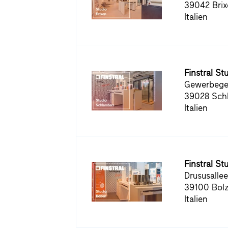
39042 Brix
Italien
Finstral St
Gewerbegeb
39028 Sch
Italien
Finstral St
Drususallee
39100 Bol
Italien