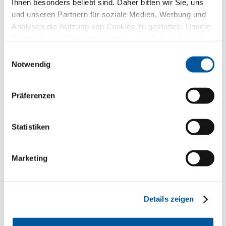
Ihnen besonders beliebt sind. Daher bitten wir Sie, uns
und unseren Partnern für soziale Medien, Werbung und
Fensteraustausch
Analysen die Nutzung von Cookies zu gestatten. Unsere
Partner führen diese Informationen möglicherweise mit
Neu-/Umbau
weiteren Daten zusammen, die Sie ihnen bereitgestellt
Einwilligungsauswahl
haben oder die sie im Rahmen Ihrer Nutzung der Dienste
Notwendig
gesammelt haben. Vielen Dank.
Ihre Mitteilung
Präferenzen
Statistiken
Marketing
Details zeigen
Ihre persönlichen Daten
*Pflichtfelder