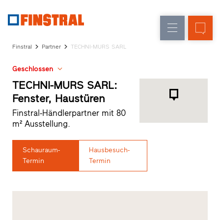
D
Fensteraustausch
Fenster
Unternehmen
Referenzen
Finstral
Partner
TECHNI-MURS SARL
Neu-/Umbau
Haustüren
Architekten-
Geschlossen
Service
Glaswände
Partner-
TECHNI-MURS SARL:
Programm
Fenster, Haustüren
Händlersuche
Finstral-Händlerpartner mit 80
Schnelleinstiege
m² Ausstellung.
Schauraum-
Hausbesuch-
Termin
Termin