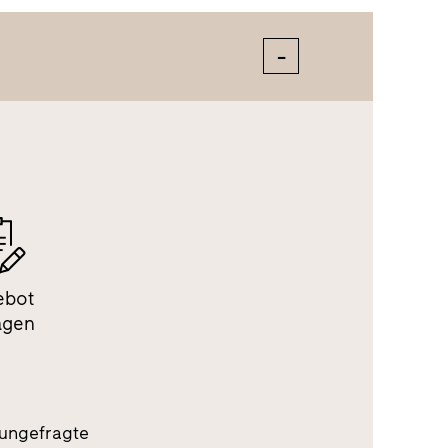
ebot
agen
 ungefragte