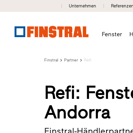
Unternehmen
Referenze
Fenster
H
Finstral
Partner
Refi
Refi: Fenst
Andorra
Finstral-Händlerpartn