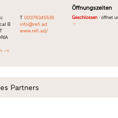
Öffnungszeiten
sc
T
00376345535
Geschlossen
öffnet 
cal B
info@refi.ad
T
www.refi.ad/
ÒRIA
n
es Partners