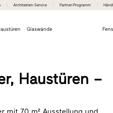
n
Architekten-Service
Partner-Programm
Händ
austüren
Glaswände
Fens
er, Haustüren –
er mit 70 m² Ausstellung und