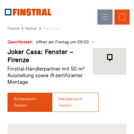
D
Fensteraustausch
Fenster
Unternehmen
Referenzen
Finstral
Partner
Joker Casa
Neu-/Umbau
Haustüren
Architekten-
Geschlossen
. öffnet am Freitag um 09:00
Service
Glaswände
Partner-
Joker Casa: Fenster –
Programm
Firenze
Händlersuche
Finstral-Händlerpartner mit 50 m²
Schnelleinstiege
Ausstellung sowie ift-zertifizierter
Montage.
Schauraum-
Hausbesuch-
Termin
Termin