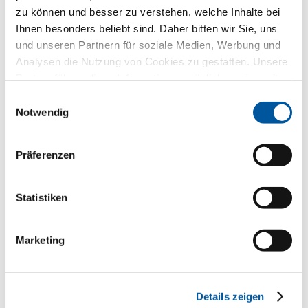
Haustüren
zu können und besser zu verstehen, welche Inhalte bei
Ihnen besonders beliebt sind. Daher bitten wir Sie, uns
Glaswände
und unseren Partnern für soziale Medien, Werbung und
Analysen die Nutzung von Cookies zu gestatten. Unsere
Fensteraustausch
Partner führen diese Informationen möglicherweise mit
weiteren Daten zusammen, die Sie ihnen bereitgestellt
Einwilligungsauswahl
Neu-/Umbau
haben oder die sie im Rahmen Ihrer Nutzung der Dienste
Notwendig
gesammelt haben. Vielen Dank.
Präferenzen
Ihre Mitteilung
Statistiken
Marketing
Details zeigen