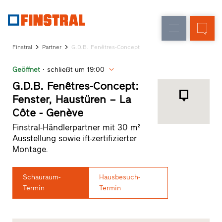
D
Fensteraustausch
Fenster
Unternehmen
Referenzen
Finstral
Partner
G.D.B. Fenêtres-Concept
Neu-/Umbau
Haustüren
Architekten-
Geöffnet
schließt um 19:00
Service
Glaswände
Partner-
G.D.B. Fenêtres-Concept:
Programm
Fenster, Haustüren – La
Händlersuche
Côte - Genève
Schnelleinstiege
Finstral-Händlerpartner mit 30 m²
Ausstellung sowie ift-zertifizierter
Montage.
Schauraum-
Hausbesuch-
Termin
Termin