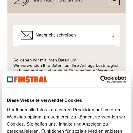
Nachricht schreiben
So gehen wir mit Ihren Daten um.
Wir verwenden Ihre Daten, um Ihre Anfrage bestmöglich
zu beantworten – aber nicht für ungefragte Werbung.
Dafür geben wir Sie direkt an den gewählten
Händlerpartner weiter – ebenfalls nur für diesen Zweck.
Alle Einzelheiten der Datenverarbeitung sind in
dieser
Datenschutzerklärung
beschrieben.
Diese Webseite verwendet Cookies
Welches Thema interessiert Sie besonders?
Um Ihnen alle Infos zu unseren Produkten auf unseren
Websites optimal präsentieren zu können, verwenden wir
Fenster
Cookies. Sie helfen uns, Inhalte und Anzeigen zu
personalisieren, Funktionen für soziale Medien anbieten