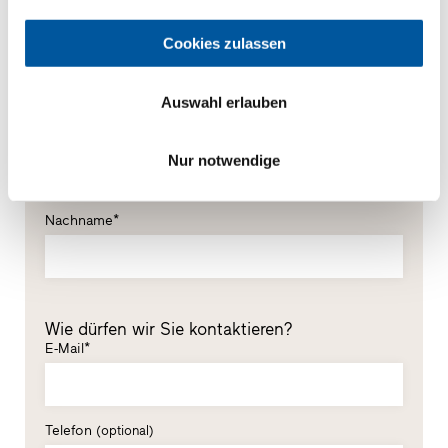
Ihre persönlichen Daten
Cookies zulassen
*Pflichtfelder
Herr
Frau
Auswahl erlauben
Vorname*
Nur notwendige
Nachname*
Wie dürfen wir Sie kontaktieren?
E-Mail*
Telefon
(optional)