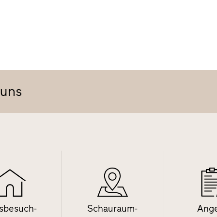
 uns
sbesuch-
Schauraum-
Ang