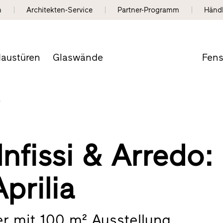
n
Architekten-Service
Partner-Programm
Händ
austüren
Glaswände
Fens
o
Infissi & Arredo:
prilia
er mit 100 m² Ausstellung.