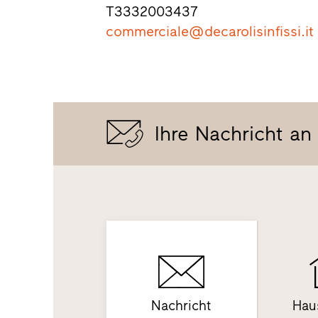
T
3332003437
commerciale@decarolisinfissi.it
Ihre Nachricht an
Nachricht
Hau