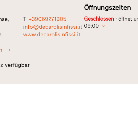
Öffnungszeiten
nse,
T
+39069271905
Geschlossen
öffnet 
09:00
info@decarolisinfissi.it
a
www.decarolisinfissi.it
n
tz verfügbar