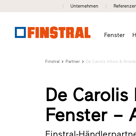
Unternehmen
Referenze
Fenster
H
Finstral
Partner
De Carolis Infissi & Arred
De Carolis 
Fenster – A
Finstral-Händlerpartn