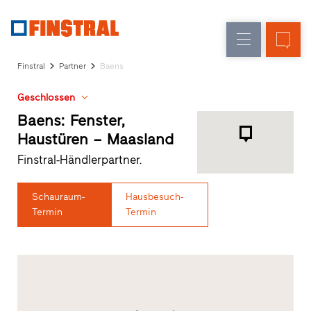
D
Fensteraustausch
Fenster
Unternehmen
Referenzen
Finstral
Partner
Baens
Neu-/Umbau
Haustüren
Architekten-
Geschlossen
Service
Glaswände
Partner-
Baens: Fenster,
Programm
Haustüren – Maasland
Händlersuche
Finstral-Händlerpartner.
Schnelleinstiege
Schauraum-
Hausbesuch-
Termin
Termin