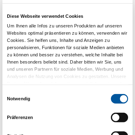
Diese Webseite verwendet Cookies
So gehen wir mit Ihren Daten um.
Um Ihnen alle Infos zu unseren Produkten auf unseren
Wir verwenden Ihre Daten, um Ihre Anfrage bestmöglich
Websites optimal präsentieren zu können, verwenden wir
zu beantworten – aber nicht für ungefragte Werbung.
Cookies. Sie helfen uns, Inhalte und Anzeigen zu
Dafür geben wir Sie direkt an den gewählten
Händlerpartner weiter – ebenfalls nur für diesen Zweck.
personalisieren, Funktionen für soziale Medien anbieten
Alle Einzelheiten der Datenverarbeitung sind in
zu können und besser zu verstehen, welche Inhalte bei
dieser
Datenschutzerklärung
beschrieben.
Ihnen besonders beliebt sind. Daher bitten wir Sie, uns
und unseren Partnern für soziale Medien, Werbung und
Welches Thema interessiert Sie besonders?
Analysen die Nutzung von Cookies zu gestatten. Unsere
Partner führen diese Informationen möglicherweise mit
Fenster
weiteren Daten zusammen, die Sie ihnen bereitgestellt
Einwilligungsauswahl
haben oder die sie im Rahmen Ihrer Nutzung der Dienste
Notwendig
Haustüren
gesammelt haben. Vielen Dank.
Präferenzen
Glaswände
Fensteraustausch