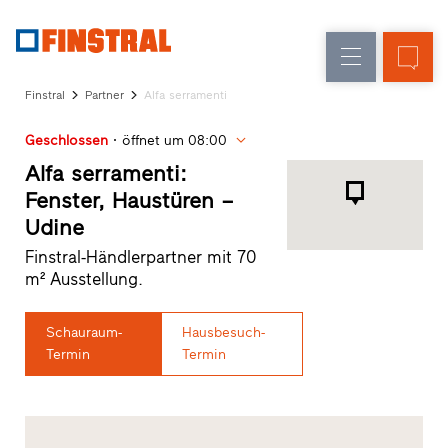
D
Fensteraustausch
Fenster
Unternehmen
Referenzen
Finstral
Partner
Alfa serramenti
Neu-/Umbau
Haustüren
Architekten-
Geschlossen
öffnet um 08:00
Service
Glaswände
Partner-
Alfa serramenti:
Programm
Fenster, Haustüren –
Händlersuche
Udine
Schnelleinstiege
Finstral-Händlerpartner mit 70
m² Ausstellung.
Schauraum-
Hausbesuch-
Termin
Termin