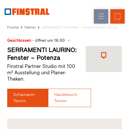
D
Fensteraustausch
Fenster
Unternehmen
Referenzen
Finstral
Partner
SERRAMENTI LAURINO - Finstral Partner Studio
Neu-/Umbau
Haustüren
Architekten-
Geschlossen
öffnet um 16:00
Service
Glaswände
Partner-
SERRAMENTI LAURINO:
Programm
Fenster – Potenza
Händlersuche
Finstral Partner Studio mit 100
Schnelleinstiege
m² Ausstellung und Planer-
Theken.
Schauraum-
Hausbesuch-
Termin
Termin