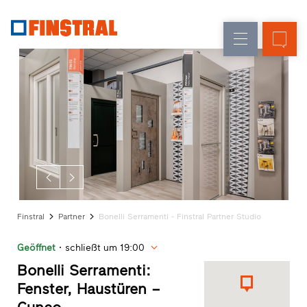
D
Fensteraustausch
Fenster
Unternehmen
Referenzen
Neu-/Umbau
Haustüren
Architekten-
Service
Glaswände
Partner-
Programm
Händlersuche
Schnelleinstiege
Finstral
Partner
Bonelli Serramenti - Finstral Partner Studio
Geöffnet
schließt um 19:00
Bonelli Serramenti:
Fenster, Haustüren –