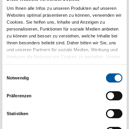
zu beantworten – aber nicht für ungefragte Werbung.
Dafür geben wir Sie direkt an den gewählten
Um Ihnen alle Infos zu unseren Produkten auf unseren
Händlerpartner weiter – ebenfalls nur für diesen Zweck.
Websites optimal präsentieren zu können, verwenden wir
Alle Einzelheiten der Datenverarbeitung sind in
Cookies. Sie helfen uns, Inhalte und Anzeigen zu
dieser
Datenschutzerklärung
beschrieben.
personalisieren, Funktionen für soziale Medien anbieten
zu können und besser zu verstehen, welche Inhalte bei
Welches Thema interessiert Sie besonders?
Ihnen besonders beliebt sind. Daher bitten wir Sie, uns
und unseren Partnern für soziale Medien, Werbung und
Fenster
Analysen die Nutzung von Cookies zu gestatten. Unsere
Partner führen diese Informationen möglicherweise mit
Haustüren
weiteren Daten zusammen, die Sie ihnen bereitgestellt
Einwilligungsauswahl
haben oder die sie im Rahmen Ihrer Nutzung der Dienste
Notwendig
Glaswände
gesammelt haben. Vielen Dank.
Fensteraustausch
Präferenzen
Neu-/Umbau
Statistiken