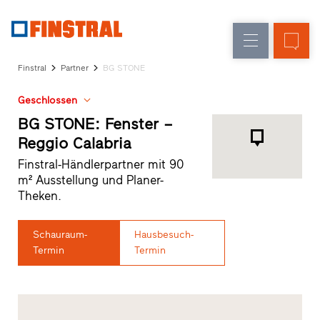
D
Fensteraustausch
Fenster
Unternehmen
Referenzen
Finstral
Partner
BG STONE
Neu-/Umbau
Haustüren
Architekten-
Geschlossen
Service
Glaswände
Partner-
BG STONE: Fenster –
Programm
Reggio Calabria
Händlersuche
Finstral-Händlerpartner mit 90
Schnelleinstiege
m² Ausstellung und Planer-
Theken.
Schauraum-
Hausbesuch-
Termin
Termin