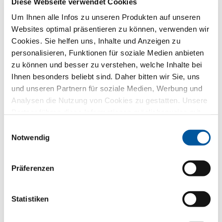
Diese Webseite verwendet Cookies
zu beantworten – aber nicht für ungefragte Werbung.
Um Ihnen alle Infos zu unseren Produkten auf unseren
Dafür geben wir Sie direkt an den gewählten
Händlerpartner weiter – ebenfalls nur für diesen Zweck.
Websites optimal präsentieren zu können, verwenden wir
Alle Einzelheiten der Datenverarbeitung sind in
Cookies. Sie helfen uns, Inhalte und Anzeigen zu
dieser
Datenschutzerklärung
beschrieben.
personalisieren, Funktionen für soziale Medien anbieten
zu können und besser zu verstehen, welche Inhalte bei
Welches Thema interessiert Sie besonders?
Ihnen besonders beliebt sind. Daher bitten wir Sie, uns
und unseren Partnern für soziale Medien, Werbung und
Fenster
Analysen die Nutzung von Cookies zu gestatten. Unsere
Partner führen diese Informationen möglicherweise mit
Haustüren
weiteren Daten zusammen, die Sie ihnen bereitgestellt
Einwilligungsauswahl
haben oder die sie im Rahmen Ihrer Nutzung der Dienste
Notwendig
Glaswände
gesammelt haben. Vielen Dank.
Fensteraustausch
Präferenzen
Neu-/Umbau
Statistiken