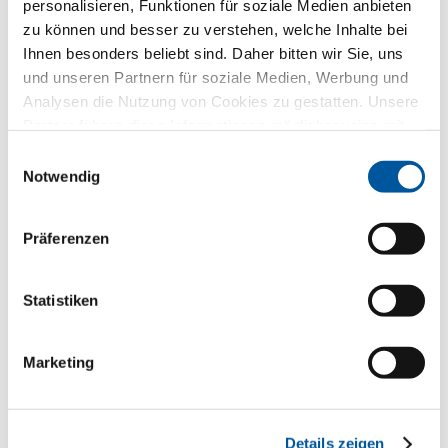
personalisieren, Funktionen für soziale Medien anbieten
zu können und besser zu verstehen, welche Inhalte bei
Ihr ausgewähltes Produktmuster
Ihnen besonders beliebt sind. Daher bitten wir Sie, uns
und unseren Partnern für soziale Medien, Werbung und
Analysen die Nutzung von Cookies zu gestatten. Unsere
Partner führen diese Informationen möglicherweise mit
weiteren Daten zusammen, die Sie ihnen bereitgestellt
Einwilligungsauswahl
haben oder die sie im Rahmen Ihrer Nutzung der Dienste
Notwendig
gesammelt haben. Vielen Dank.
Präferenzen
FIN-Project Classic-line
78/95
Statistiken
Aluminium-Holz
Ihre Mitteilung
Marketing
Details zeigen