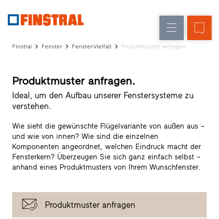
D
Fensteraustausch
Fenster
Unternehmen
Referenzen
Finstral
Fenster
Fenster-Vielfalt
Produktmuster anfragen
Neu-/Umbau
Haustüren
Architekten-
Service
Glaswände
Produktmuster anfragen.
Partner-
Programm
Ideal, um den Aufbau unserer Fenstersysteme zu
Händlersuche
verstehen.
Schnelleinstiege
Wie sieht die gewünschte Flügelvariante von außen aus –
und wie von innen? Wie sind die einzelnen
Komponenten angeordnet, welchen Eindruck macht der
Fensterkern? Überzeugen Sie sich ganz einfach selbst –
anhand eines Produktmusters von Ihrem Wunschfenster.
Produktmuster anfragen