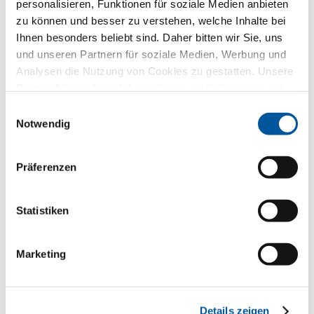
personalisieren, Funktionen für soziale Medien anbieten
zu können und besser zu verstehen, welche Inhalte bei
Ihr ausgewähltes Produktmuster
Ihnen besonders beliebt sind. Daher bitten wir Sie, uns
und unseren Partnern für soziale Medien, Werbung und
Analysen die Nutzung von Cookies zu gestatten. Unsere
Partner führen diese Informationen möglicherweise mit
weiteren Daten zusammen, die Sie ihnen bereitgestellt
Einwilligungsauswahl
haben oder die sie im Rahmen Ihrer Nutzung der Dienste
Notwendig
gesammelt haben. Vielen Dank.
Präferenzen
FIN-Project Slim-line Twin
78/88
Statistiken
Aluminium-Aluminium
Ihre Mitteilung
Marketing
Details zeigen