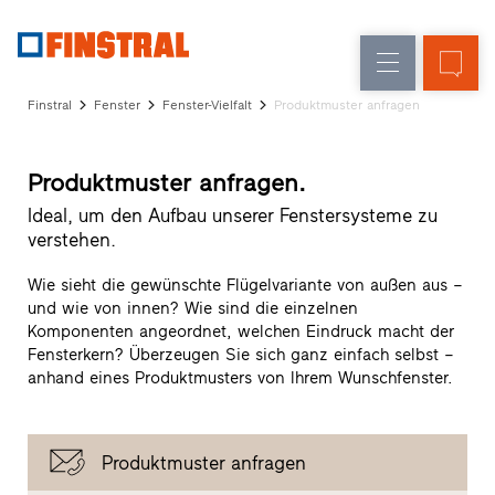
D
Fensteraustausch
Fenster
Unternehmen
Referenzen
Finstral
Fenster
Fenster-Vielfalt
Produktmuster anfragen
Neu-/Umbau
Haustüren
Architekten-
Service
Glaswände
Produktmuster anfragen.
Partner-
Programm
Ideal, um den Aufbau unserer Fenstersysteme zu
Händlersuche
verstehen.
Schnelleinstiege
Wie sieht die gewünschte Flügelvariante von außen aus –
und wie von innen? Wie sind die einzelnen
Komponenten angeordnet, welchen Eindruck macht der
Fensterkern? Überzeugen Sie sich ganz einfach selbst –
anhand eines Produktmusters von Ihrem Wunschfenster.
Produktmuster anfragen