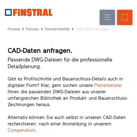
D
Fensteraustausch
Fenster
Unternehmen
Referenzen
Finstral
Fenster
Fenster-Vielfalt
CAD-Daten anfragen
Neu-/Umbau
Haustüren
Architekten-
Service
Glaswände
CAD-Daten anfragen.
Partner-
Programm
Passende DWG-Dateien für die professionelle
Händlersuche
Detailplanung.
Schnelleinstiege
Gibt es Profilschnitte und Bauanschluss-Details auch in
digitaler Form? Klar, gern suchen unsere
Planerberater
Ihnen die passenden DWG-Dateien aus unserer
umfangreichen Bibliothek an Produkt- und Bauanschluss-
Zeichnungen heraus.
Alternativ können Sie auch selbst in unseren CAD-Daten
recherchieren: nach einer Anmeldung in unserem
Compendium
.