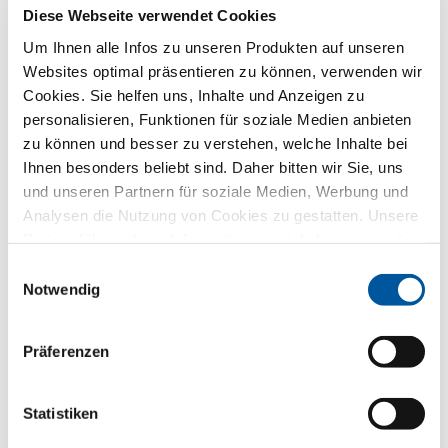
Diese Webseite verwendet Cookies
Um Ihnen alle Infos zu unseren Produkten auf unseren
Websites optimal präsentieren zu können, verwenden wir
Land*
Cookies. Sie helfen uns, Inhalte und Anzeigen zu
Bitte wählen
personalisieren, Funktionen für soziale Medien anbieten
zu können und besser zu verstehen, welche Inhalte bei
Ihnen besonders beliebt sind. Daher bitten wir Sie, uns
Ihre ausgewählte Flügelvariante
und unseren Partnern für soziale Medien, Werbung und
Analysen die Nutzung von Cookies zu gestatten. Unsere
Partner führen diese Informationen möglicherweise mit
weiteren Daten zusammen, die Sie ihnen bereitgestellt
Einwilligungsauswahl
haben oder die sie im Rahmen Ihrer Nutzung der Dienste
Notwendig
gesammelt haben. Vielen Dank.
Präferenzen
Statistiken
FIN-Project Festverglasung
78/95