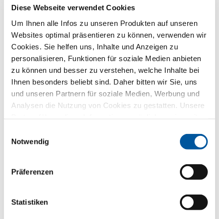
Diese Webseite verwendet Cookies
Um Ihnen alle Infos zu unseren Produkten auf unseren
Websites optimal präsentieren zu können, verwenden wir
Land*
Cookies. Sie helfen uns, Inhalte und Anzeigen zu
Bitte wählen
personalisieren, Funktionen für soziale Medien anbieten
zu können und besser zu verstehen, welche Inhalte bei
Ihnen besonders beliebt sind. Daher bitten wir Sie, uns
Ihre ausgewählte Flügelvariante
und unseren Partnern für soziale Medien, Werbung und
Analysen die Nutzung von Cookies zu gestatten. Unsere
Partner führen diese Informationen möglicherweise mit
weiteren Daten zusammen, die Sie ihnen bereitgestellt
Einwilligungsauswahl
haben oder die sie im Rahmen Ihrer Nutzung der Dienste
Notwendig
gesammelt haben. Vielen Dank.
Präferenzen
Statistiken
FIN-Project Step-line Cristal
78/95