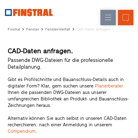
D
Fensteraustausch
Fenster
Unternehmen
Referenzen
Finstral
Fenster
Fenster-Vielfalt
CAD-Daten anfragen
Neu-/Umbau
Haustüren
Architekten-
Service
Glaswände
CAD-Daten anfragen.
Partner-
Programm
Passende DWG-Dateien für die professionelle
Händlersuche
Detailplanung.
Schnelleinstiege
Gibt es Profilschnitte und Bauanschluss-Details auch in
digitaler Form? Klar, gern suchen unsere
Planerberater
Ihnen die passenden DWG-Dateien aus unserer
umfangreichen Bibliothek an Produkt- und Bauanschluss-
Zeichnungen heraus.
Alternativ können Sie auch selbst in unseren CAD-Daten
recherchieren: nach einer Anmeldung in unserem
Compendium
.