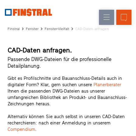
D
Fensteraustausch
Fenster
Unternehmen
Referenzen
Finstral
Fenster
Fenster-Vielfalt
CAD-Daten anfragen
Neu-/Umbau
Haustüren
Architekten-
Service
Glaswände
CAD-Daten anfragen.
Partner-
Programm
Passende DWG-Dateien für die professionelle
Händlersuche
Detailplanung.
Schnelleinstiege
Gibt es Profilschnitte und Bauanschluss-Details auch in
digitaler Form? Klar, gern suchen unsere
Planerberater
Ihnen die passenden DWG-Dateien aus unserer
umfangreichen Bibliothek an Produkt- und Bauanschluss-
Zeichnungen heraus.
Alternativ können Sie auch selbst in unseren CAD-Daten
recherchieren: nach einer Anmeldung in unserem
Compendium
.