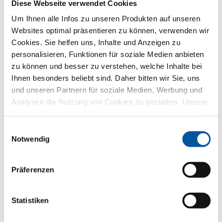
Diese Webseite verwendet Cookies
Um Ihnen alle Infos zu unseren Produkten auf unseren
Websites optimal präsentieren zu können, verwenden wir
Land*
Cookies. Sie helfen uns, Inhalte und Anzeigen zu
personalisieren, Funktionen für soziale Medien anbieten
Bitte wählen
zu können und besser zu verstehen, welche Inhalte bei
Ihnen besonders beliebt sind. Daher bitten wir Sie, uns
und unseren Partnern für soziale Medien, Werbung und
Ihre ausgewählte Flügelvariante
Analysen die Nutzung von Cookies zu gestatten. Unsere
Partner führen diese Informationen möglicherweise mit
weiteren Daten zusammen, die Sie ihnen bereitgestellt
Einwilligungsauswahl
haben oder die sie im Rahmen Ihrer Nutzung der Dienste
Notwendig
gesammelt haben. Vielen Dank.
Präferenzen
Statistiken
FIN-Project Step-line 78/88
Aluminium-Aluminium