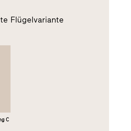
te Flügelvariante
ng C