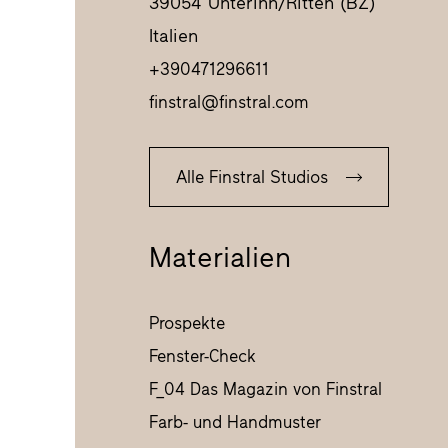
39054 Unterinn/Ritten (BZ)
Italien
+390471296611
finstral@finstral.com
Alle Finstral Studios
Materialien
Prospekte
Fenster-Check
F_04 Das Magazin von Finstral
Farb- und Handmuster