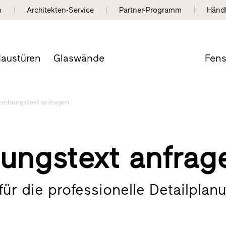
n
Architekten-Service
Partner-Programm
Händ
austüren
Glaswände
Fens
eibungstext anfragen
ungstext anfrag
ür die professionelle Detailplan