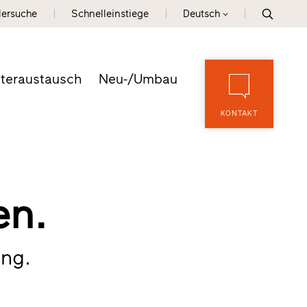
lersuche
Schnelleinstiege
Deutsch
teraustausch
Neu-/Umbau
KONTAKT
en.
ung.