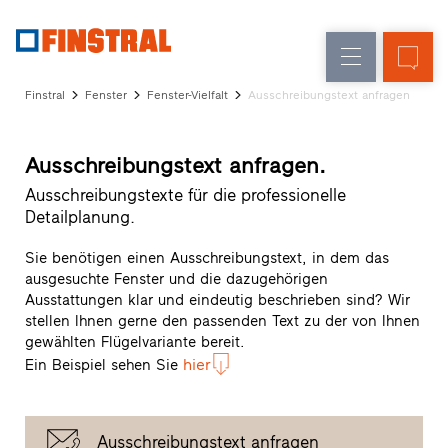
D
Fensteraustausch
Fenster
Unternehmen
Referenzen
Finstral
Fenster
Fenster-Vielfalt
Ausschreibungstext anfragen
Neu-/Umbau
Haustüren
Architekten-
Service
Glaswände
Ausschreibungstext anfragen.
Partner-
Programm
Ausschreibungstexte für die professionelle
Händlersuche
Detailplanung.
Schnelleinstiege
Sie benötigen einen Ausschreibungstext, in dem das
ausgesuchte Fenster und die dazugehörigen
Ausstattungen klar und eindeutig beschrieben sind? Wir
stellen Ihnen gerne den passenden Text zu der von Ihnen
gewählten Flügelvariante bereit.
hier
Ein Beispiel sehen Sie
Ausschreibungstext anfragen