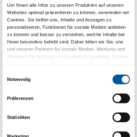
Um Ihnen alle Infos zu unseren Produkten auf unseren
Land*
Websites optimal präsentieren zu können, verwenden wir
Bitte wählen
Cookies. Sie helfen uns, Inhalte und Anzeigen zu
personalisieren, Funktionen für soziale Medien anbieten
zu können und besser zu verstehen, welche Inhalte bei
Ihre ausgewählte Flügelvariante
Ihnen besonders beliebt sind. Daher bitten wir Sie, uns
und unseren Partnern für soziale Medien, Werbung und
Analysen die Nutzung von Cookies zu gestatten. Unsere
Partner führen diese Informationen möglicherweise mit
weiteren Daten zusammen, die Sie ihnen bereitgestellt
Einwilligungsauswahl
haben oder die sie im Rahmen Ihrer Nutzung der Dienste
Notwendig
gesammelt haben. Vielen Dank.
Präferenzen
FIN-Window Nova-line Plus
N 90+8
Statistiken
Aluminium-Kunststoff
Marketing