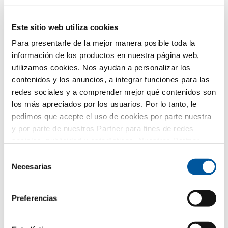
Solicitar textos para mediciones
Solicitar muestra del producto
Este sitio web utiliza cookies
Solicitar diseños CAD
Para presentarle de la mejor manera posible toda la
información de los productos en nuestra página web,
utilizamos cookies. Nos ayudan a personalizar los
FIN-Slide Slim-line 170
contenidos y los anuncios, a integrar funciones para las
Aluminio-Aluminio
redes sociales y a comprender mejor qué contenidos son
los más apreciados por los usuarios. Por lo tanto, le
Descargar ficha técnica de producto
pedimos que acepte el uso de cookies por parte nuestra
Solicitar textos para mediciones
y por parte de nuestros Partner para fines de redes
Solicitar muestra del producto
sociales, publicidad y estadísticas. Nuestros Partner
Solicitar diseños CAD
pueden combinar esta información con otros datos
Selección
proporcionados por usted o recogidos como parte de su
Necesarias
de
uso del sitio web. Gracias.
consentimiento
FIN-Project Slim-line Twin 78/88
Preferencias
Aluminio-Aluminio
Descargar ficha técnica de producto