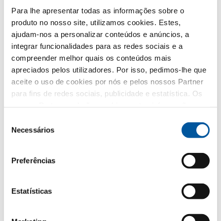
Para lhe apresentar todas as informações sobre o
produto no nosso site, utilizamos cookies. Estes,
ajudam-nos a personalizar conteúdos e anúncios, a
integrar funcionalidades para as redes sociais e a
compreender melhor quais os conteúdos mais
apreciados pelos utilizadores. Por isso, pedimos-lhe que
aceite o uso de cookies por nós e pelos nossos Partner
para fins de redes sociais, publicidade e estatística. Os
nossos Partner poderão combinar estas informações
com outros dados fornecidos por si ou recolhidos como
Seleção
parte da sua utilização do website. Obrigado.
Necessários
de
Inspiração e orientação.
consentimento
Janelas e envidraçados são um investimento que
deve durar décadas, saiba mais sobre a nossa
Preferências
filosofia na produção de janelas, assim como as
inúmeras possibilidades de escolha que oferece
a nossa vasta gama de produtos.
Estatísticas
Solicitar gratuitamente o catálogo