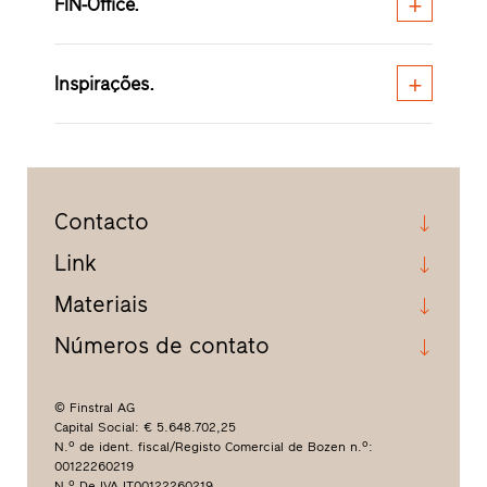
FIN-Office.
Inspirações.
Contacto
Link
Materiais
Números de contato
© Finstral AG
Capital Social: € 5.648.702,25
N.º de ident. fiscal/Registo Comercial de Bozen n.º:
00122260219
N.º De IVA IT00122260219