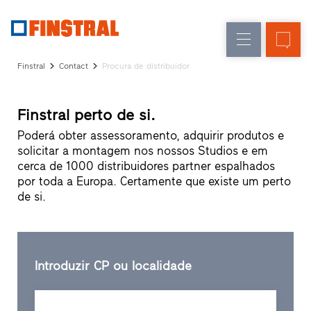
P
Renovação
Janelas
Empresa
Referências
Finstral
Contact
Procura de distribuidor
Obra
Portas
Serviço
nova
de
para
Finstral perto de si.
arquitetos
entrada
Programa
Poderá obter assessoramento, adquirir produtos e
Finstral
solicitar a montagem nos nossos Studios e em
Envidraçados
Partner
cerca de 1000 distribuidores partner espalhados
Procura
por toda a Europa. Certamente que existe um perto
de
de si.
distribuidor
Acessos
rápidos
Introduzir CP ou localidade