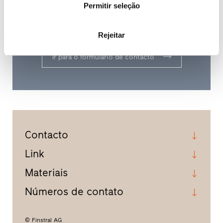
Diga-nos o que pretende e encontraremos um
Permitir seleção
profissional qualificado com experiência
perto de si.
Rejeitar
Ir para o formulário de contacto
Contacto
Link
Materiais
Números de contato
© Finstral AG