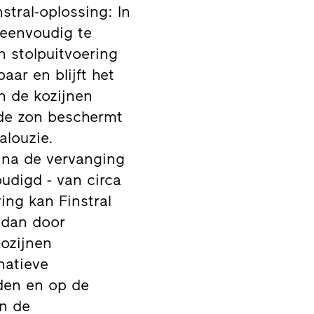
tral-oplossing: In
 eenvoudig te
n stolpuitvoering
aar en blijft het
n de kozijnen
 de zon beschermt
alouzie.
 na de vervanging
udigd - van circa
ng kan Finstral
, dan door
ozijnen
natieve
den en op de
an de