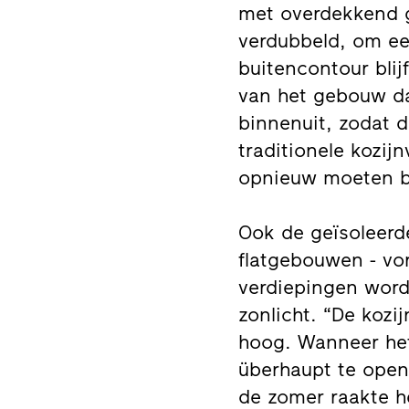
met overdekkend g
verdubbeld, om een
buitencontour blij
van het gebouw d
binnenuit, zodat d
traditionele kozi
opnieuw moeten 
Ook de geïsoleerd
flatgebouwen - vo
verdiepingen word
zonlicht. “De kozi
hoog. Wanneer he
überhaupt te open
de zomer raakte h