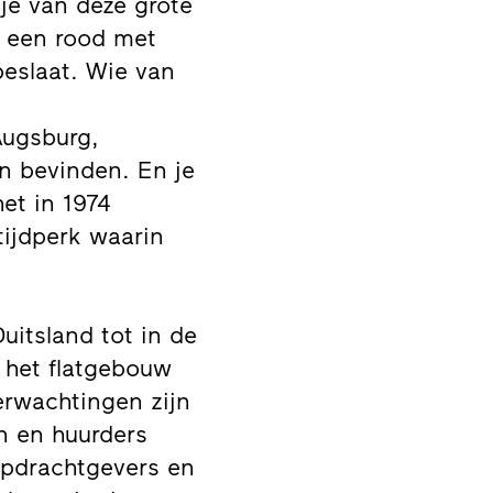
je van deze grote
: een rood met
beslaat. Wie van
Augsburg,
en bevinden. En je
het in 1974
ijdperk waarin
Duitsland tot in de
 het flatgebouw
erwachtingen zijn
en en huurders
 opdrachtgevers en