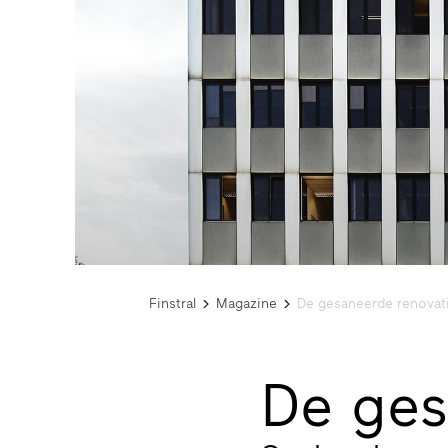
Finstral
Magazine
De gesaneerde renovat
De ges