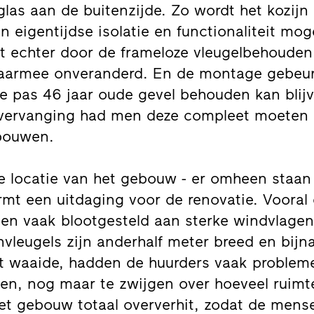
las aan de buitenzijde. Zo wordt het kozijn
 eigentijdse isolatie en functionaliteit mog
ft echter door de frameloze vleugelbehouden
aarmee onveranderd. En de montage gebeurt
e pas 46 jaar oude gevel behouden kan blijv
jnvervanging had men deze compleet moeten
bouwen.
e locatie van het gebouw - er omheen staa
rmt een uitdaging voor de renovatie. Vooral
en vaak blootgesteld aan sterke windvlagen
jnvleugels zijn anderhalf meter breed en bij
t waaide, hadden de huurders vaak problem
en, nog maar te zwijgen over hoeveel ruimte
et gebouw totaal oververhit, zodat de mens