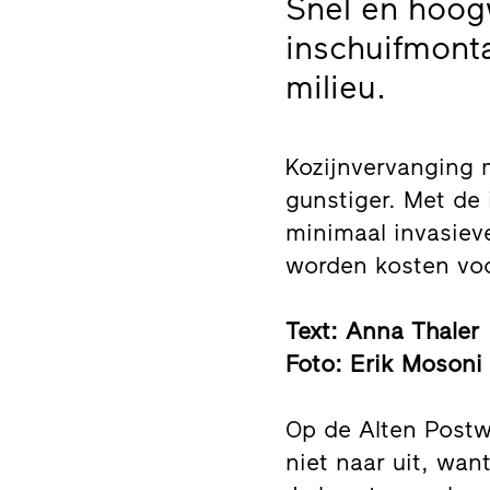
Snel en hoog
inschuifmont
milieu.
Kozijnvervanging m
gunstiger. Met de 
minimaal invasiev
worden kosten voo
Text: Anna Thaler
Foto: Erik Mosoni
Op de Alten Postwe
niet naar uit, wan