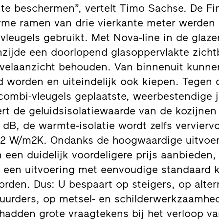
te beschermen”, vertelt Timo Sachse. De Fins
rme ramen van drie vierkante meter werden
leugels gebruikt. Met Nova-line in de glaze
enzijde een doorlopend glasoppervlakte zichtb
evelaanzicht behouden. Van binnenuit kunne
 worden en uiteindelijk ook kiepen. Tegen
combi-vleugels geplaatste, weerbestendige j
rt de geluidsisolatiewaarde van de kozijnen
dB, de warmte-isolatie wordt zelfs verviervo
2 W/m2K. Ondanks de hoogwaardige uitvoeri
 een duidelijk voordeligere prijs aanbieden
 een uitvoering met eenvoudige standaard k
rden. Dus: U bespaart op steigers, op alter
huurders, op metsel- en schilderwerkzaamhe
 hadden grote vraagtekens bij het verloop v