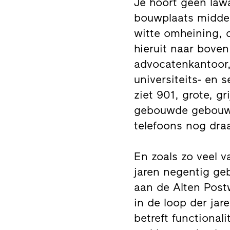
Je hoort geen law
bouwplaats midden
witte omheining, d
hieruit naar boven
advocatenkantoor,
universiteits- en 
ziet 901, grote, g
gebouwde gebouw 
telefoons nog dra
En zoals zo veel v
jaren negentig ge
aan de Alten Post
in de loop der jar
betreft functional