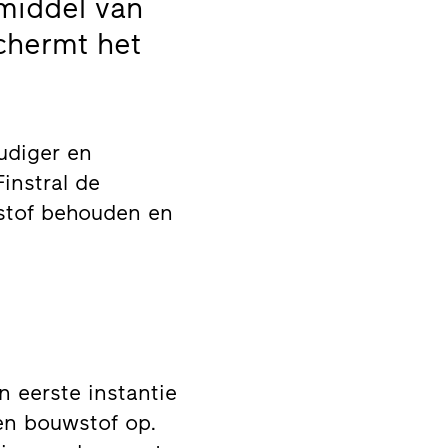
middel van
chermt het
oudiger en
instral de
wstof behouden en
n eerste instantie
een bouwstof op.