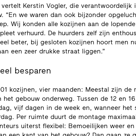
 vertelt Kerstin Vogler, die verantwoordelijk 
w. “En we waren dan ook bijzonder opgeluch
iep. Wij konden alle kozijnen aan de lopend
pleet verhuurd. De huurders zelf zijn enthous
 veel beter, bij gesloten kozijnen hoort men n
aan een zeer drukke straat liggen.”
neel besparen
01 kozijnen, vier maanden: Meestal zijn de 
 het gebouw onderweg. Tussen de 12 en 16
dag, vijf dagen in de week en, wanneer het
dag. Per ruimte duurt de montage maximaal
nteurs uiterst flexibel: Bemoeilijken weer e
n een kant van het gebouw? Dan gaan ze 