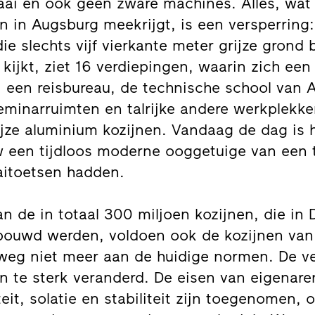
aai en ook geen zware machines. Alles, wat 
 in Augsburg meekrijgt, is een versperring
ie slechts vijf vierkante meter grijze grond 
 kijkt, ziet 16 verdiepingen, waarin zich een
 een reisbureau, de technische school van 
seminarruimten en talrijke andere werkplekk
rijze aluminium kozijnen. Vandaag de dag is 
een tijdloos moderne ooggetuige van een t
aitoetsen hadden.
an de in totaal 300 miljoen kozijnen, die in 
bouwd werden, voldoen ook de kozijnen van
weg niet meer aan de huidige normen. De v
en te sterk veranderd. De eisen van eigenar
iteit, solatie en stabiliteit zijn toegenomen,