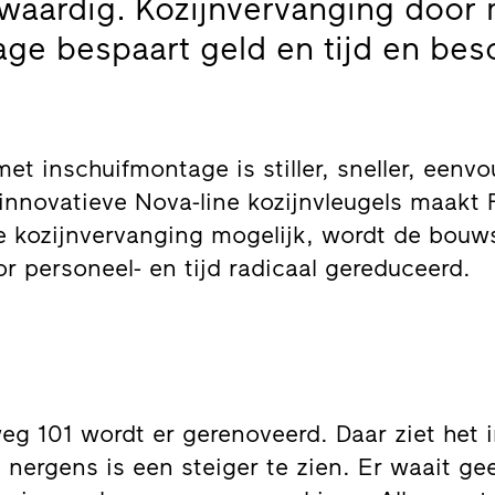
waardig. Kozijnvervanging door 
age bespaart geld en tijd en bes
et inschuifmontage is stiller, sneller, eenv
innovatieve Nova-line kozijnvleugels maakt F
e kozijnvervanging mogelijk, wordt de bou
r personeel- en tijd radicaal gereduceerd.
g 101 wordt er gerenoveerd. Daar ziet het i
t nergens is een steiger te zien. Er waait g