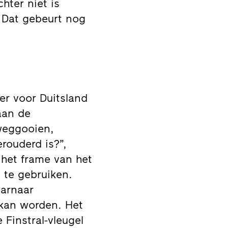
hter niet is
 Dat gebeurt nog
er voor Duitsland
aan de
weggooien,
rouderd is?”,
 het frame van het
n te gebruiken.
aarnaar
 kan worden. Het
 Finstral-vleugel