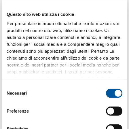
Questo sito web utilizza i cookie
Per presentare in modo ottimale tutte le informazioni sui
Nottolini di chiusura a fungo
prodotti nel nostro sito web, utilizziamo i cookie. Ci
aiutano a personalizzare contenuti e annunci, a integrare
funzioni per i social media e a comprendere meglio quali
contenuti sono più apprezzati dagli utenti. Pertanto Le
Standard di sicurezza all’avanguardia e
chiediamo di acconsentire all’utilizzo dei cookie da parte
materiali di qualità.
nostra e dei nostri partner per i social media nonché per
scopi pubblicitari e statistici. I nostri partner possono
combinare queste informazioni con altri dati da Lei forniti
Numerose dotazioni aggiuntive.
o raccolti nell’ambito del Suo utilizzo del sito web.
Selezione
Necessari
del
Porte d’ingresso Finstral: sempre la
consenso
massima sicurezza.
Preferenze
Statistiche