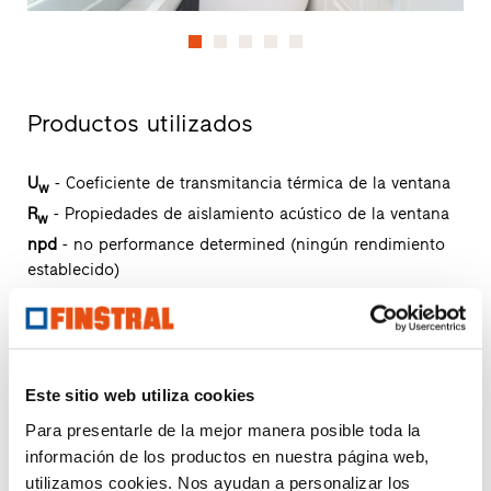
Productos utilizados
U
- Coeficiente de transmitancia térmica de la ventana
w
R
- Propiedades de aislamiento acústico de la ventana
w
npd
- no performance determined (ningún rendimiento
establecido)
FIN-Window Slim-line 90
PVC-PVC
Este sitio web utiliza cookies
Descargar ficha técnica de producto
Para presentarle de la mejor manera posible toda la
Solicitar textos para mediciones
información de los productos en nuestra página web,
Solicitar muestra del producto
utilizamos cookies. Nos ayudan a personalizar los