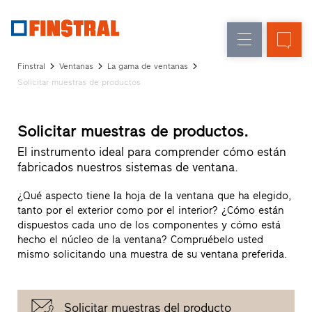
E
Renovación
Ventanas
Empresa
Referencias
Finstral
Ventanas
La gama de ventanas
Obra
Puertas
Solicitar muestras de productos
Servicio
nueva
de
para
Arquitectos
entrada
Solicitar muestras de productos.
Programa
Finstral
El instrumento ideal para comprender cómo están
Acristalamientos
Partner
fabricados nuestros sistemas de ventana.
Búsqueda
de
¿Qué aspecto tiene la hoja de la ventana que ha elegido,
distribuidores
tanto por el exterior como por el interior? ¿Cómo están
Enlaces
dispuestos cada uno de los componentes y cómo está
directos
hecho el núcleo de la ventana? Compruébelo usted
mismo solicitando una muestra de su ventana preferida.
Solicitar muestras del producto