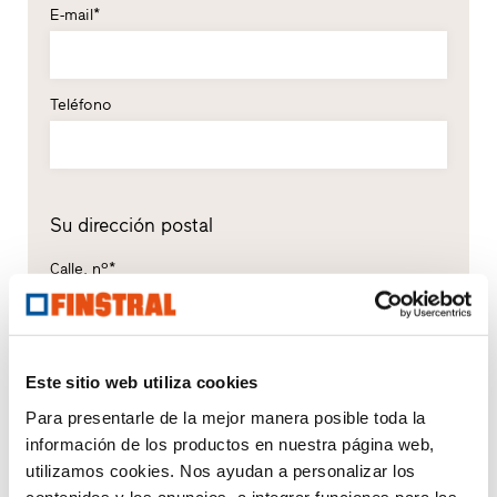
E-mail*
Teléfono
Su dirección postal
Calle, nº*
C. P.*
Localidad*
Este sitio web utiliza cookies
Para presentarle de la mejor manera posible toda la
información de los productos en nuestra página web,
País*
utilizamos cookies. Nos ayudan a personalizar los
Por favor, seleccionar
contenidos y los anuncios, a integrar funciones para las