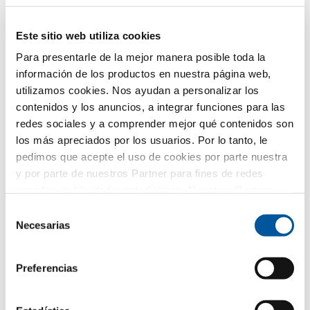
Solicitar muestra del producto
Solicitar diseños CAD
Este sitio web utiliza cookies
Para presentarle de la mejor manera posible toda la
información de los productos en nuestra página web,
FIN-Vista frontal acristalado
utilizamos cookies. Nos ayudan a personalizar los
169/193
contenidos y los anuncios, a integrar funciones para las
Aluminio-Aluminio
redes sociales y a comprender mejor qué contenidos son
los más apreciados por los usuarios. Por lo tanto, le
Descargar ficha técnica de producto
pedimos que acepte el uso de cookies por parte nuestra
Solicitar textos para mediciones
y por parte de nuestros Partner para fines de redes
Solicitar muestra del producto
sociales, publicidad y estadísticas. Nuestros Partner
Solicitar diseños CAD
pueden combinar esta información con otros datos
Selección
proporcionados por usted o recogidos como parte de su
Necesarias
de
uso del sitio web. Gracias.
consentimiento
FIN-Project Slim-line Twin 78/88
Preferencias
Aluminio-Aluminio
Descargar ficha técnica de producto