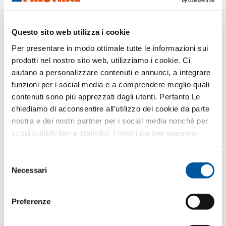
Richiedere dati CAD
Questo sito web utilizza i cookie
Per presentare in modo ottimale tutte le informazioni sui
FIN-Vista parete vetrata 169/193
prodotti nel nostro sito web, utilizziamo i cookie. Ci
alluminio-alluminio
aiutano a personalizzare contenuti e annunci, a integrare
Scaricare scheda tecnica di prodotto
funzioni per i social media e a comprendere meglio quali
Richiedere voci di capitolato
contenuti sono più apprezzati dagli utenti. Pertanto Le
chiediamo di acconsentire all’utilizzo dei cookie da parte
Richiedere campioni di prodotto
nostra e dei nostri partner per i social media nonché per
Richiedere dati CAD
scopi pubblicitari e statistici. I nostri partner possono
combinare queste informazioni con altri dati da Lei forniti
o raccolti nell’ambito del Suo utilizzo del sito web.
FIN-Project Slim-line Twin 78/88
Selezione
Necessari
del
alluminio-alluminio
consenso
Scaricare scheda tecnica di prodotto
Preferenze
Richiedere voci di capitolato
Richiedere campioni di prodotto