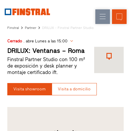
E
Renovación
Ventanas
Empresa
Referencias
Finstral
Partner
DRILUX - Finstral Partner Studio
Obra
Puertas
Servicio
nueva
de
Cerrado
. abre Lunes a las 15:00
para
Arquitectos
entrada
DRILUX: Ventanas – Roma
Programa
Finstral Partner Studio con 100 m²
Finstral
Acristalamientos
de exposición y desk planner y
Partner
montaje certificado ift.
Búsqueda
de
distribuidores
Visita showroom
Visita a domicilio
Enlaces
directos