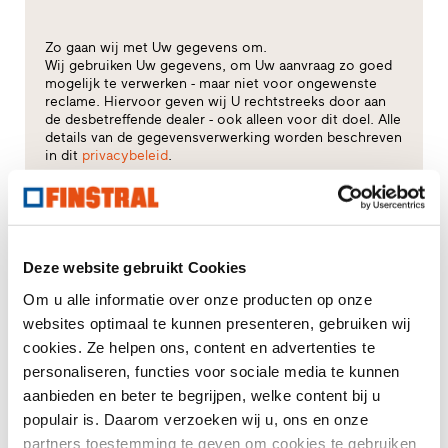
Zo gaan wij met Uw gegevens om.
Wij gebruiken Uw gegevens, om Uw aanvraag zo goed
mogelijk te verwerken - maar niet voor ongewenste
reclame. Hiervoor geven wij U rechtstreeks door aan
de desbetreffende dealer - ook alleen voor dit doel. Alle
details van de gegevensverwerking worden beschreven
in dit
privacybeleid
.
Voor welk thema heeft u vooral interesse?
Kozijnen
Deze website gebruikt Cookies
Om u alle informatie over onze producten op onze
Huisdeuren
websites optimaal te kunnen presenteren, gebruiken wij
cookies. Ze helpen ons, content en advertenties te
Glasgevels
personaliseren, functies voor sociale media te kunnen
aanbieden en beter te begrijpen, welke content bij u
Renovatie
populair is. Daarom verzoeken wij u, ons en onze
partners toestemming te geven om cookies te gebruiken