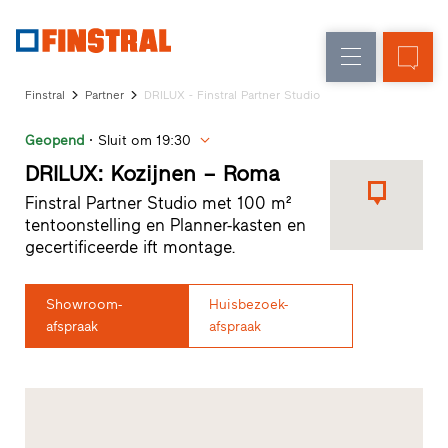
N
Renovatie
Kozijnen
Onderneming
Referenties
Finstral
Partner
DRILUX - Finstral Partner Studio
Nieuw-/Verbouw
Huisdeuren
Architecten-
Geopend
Sluit om 19:30
Service
Glasgevels
Showroom
DRILUX: Kozijnen – Roma
Heeze
Finstral Partner Studio met 100 m²
Showroom
tentoonstelling en Planner-kasten en
Hoofddorp
gecertificeerde ift montage.
Showroom
Apeldoorn
Snelle
Showroom-
Huisbezoek-
toegang
afspraak
afspraak