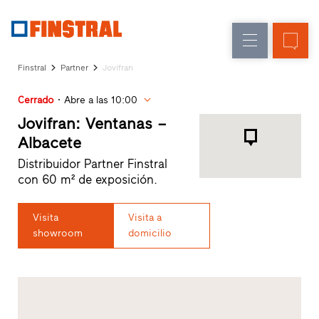
E
Renovación
Ventanas
Empresa
Referencias
Finstral
Partner
Jovifran
Obra
Puertas
Servicio
nueva
de
Cerrado
Abre a las 10:00
para
Arquitectos
entrada
Jovifran: Ventanas –
Programa
Albacete
Finstral
Acristalamientos
Distribuidor Partner Finstral
Partner
con 60 m² de exposición.
Búsqueda
de
distribuidores
Visita
Visita a
Enlaces
showroom
domicilio
directos