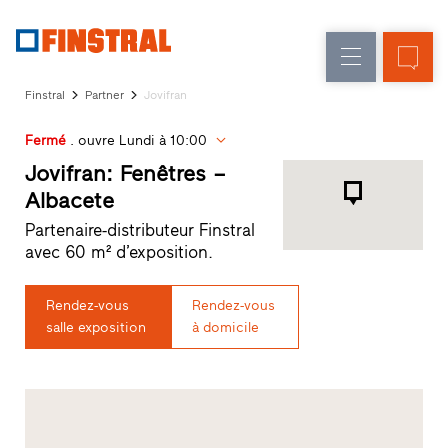
F
Rénovation
Fenêtres
L’entreprise
Références
Finstral
Partner
Jovifran
Construction
Portes
Service
neuve
d'entrée
Fermé
. ouvre Lundi à 10:00
architectes
Programme
Jovifran: Fenêtres –
Parois
partenaires
Albacete
Recherche
vitrées
Partenaire-distributeur Finstral
de
avec 60 m² d’exposition.
distributeurs
Accès
rapides
Rendez-vous
Rendez-vous
salle exposition
à domicile