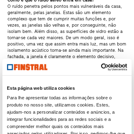
O ruído penetra pelos pontos mais vulneráveis da casa,
geralmente, pelas janelas. Estas são um elemento
complexo que tem de cumprir muitas funções e, por
vezes, as janelas são velhas e, por conseguinte, não
isolam bem. Além disso, as superfícies de vidro estão a
tornar-se cada vez maiores. De um modo geral, isso é
positivo, uma vez que assim entra mais luz, mas um bom
isolamento acústico torna-se ainda mais importante. Na
fachada, a janela é claramente o elemento decisivo,
mesmo no que diz respeito ao isolamento acústico.
O que é que o cliente deve ter em conta na escolha das
janelas, para manter o barulho fora de casa?
A qualidade de uma janela depende da combinação
Esta página web utiliza cookies
entre vidro, aro e situação de montagem. Porém, a
Para lhe apresentar todas as informações sobre o
maioria das pessoas apenas presta atenção ao índice de
produto no nosso site, utilizamos cookies. Estes,
isolamento acústico do vidro. Isso é um erro crasso, pois
ajudam-nos a personalizar conteúdos e anúncios, a
a forma dos perfis e a execução da montagem
integrar funcionalidades para as redes sociais e a
influenciam decisivamente o isolamento acústico. Por
isso, temos de considerar sempre todos os aspetos:
compreender melhor quais os conteúdos mais
vidro, aro e situação de montagem, sem esquecer a
apreciados pelos utilizadores. Por isso, pedimos-lhe que