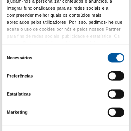
ajudam-nos a personalizar conteúdos e anúncios, a
integrar funcionalidades para as redes sociais e a
Selecionar
compreender melhor quais os conteúdos mais
apreciados pelos utilizadores. Por isso, pedimos-lhe que
aceite o uso de cookies por nós e pelos nossos Partner
A sua amostra de produto selecionada
para fins de redes sociais, publicidade e estatística. Os
nossos Partner poderão combinar estas informações
com outros dados fornecidos por si ou recolhidos como
Seleção
parte da sua utilização do website. Obrigado.
Necessários
de
consentimento
Preferências
Estatísticas
FIN-Window Classic-line 90
PVC-PVC
Marketing
A sua mensagem