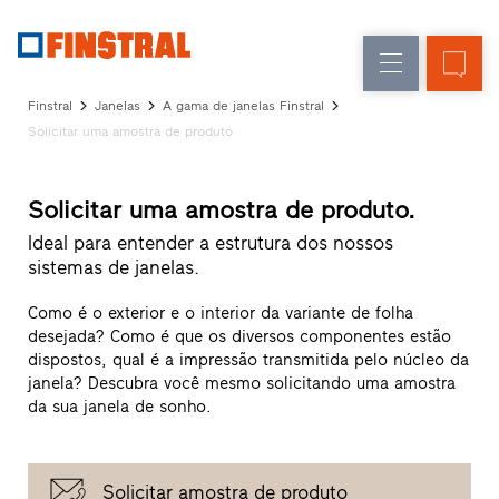
P
Renovação
Janelas
Empresa
Referências
Finstral
Janelas
A gama de janelas Finstral
Obra
Portas
Solicitar uma amostra de produto
Serviço
nova
de
para
arquitetos
entrada
Solicitar uma amostra de produto.
Programa
Finstral
Ideal para entender a estrutura dos nossos
Envidraçados
Partner
sistemas de janelas.
Procura
de
Como é o exterior e o interior da variante de folha
distribuidor
desejada? Como é que os diversos componentes estão
Acessos
dispostos, qual é a impressão transmitida pelo núcleo da
rápidos
janela? Descubra você mesmo solicitando uma amostra
da sua janela de sonho.
Solicitar amostra de produto