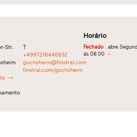
Horário
r-Str.
T
Fechado
. abre Segund
ás 08:00
+4997216446632
hsheim
gochsheim@finstral.com
finstral.com/gochsheim
ota
namento