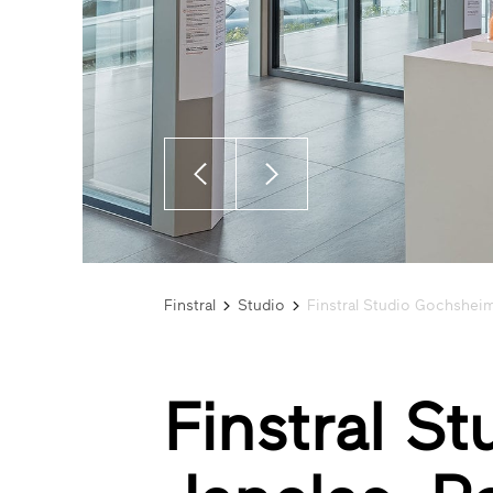
Finstral
Studio
Finstral Studio Gochshei
Finstral S