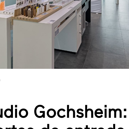
m
tudio Gochsheim: