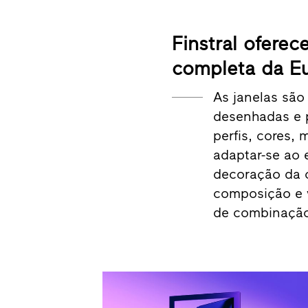
Finstral ofere
completa da E
As janelas são
desenhadas e 
perfis, cores,
adaptar-se ao e
decoração da c
composição e v
de combinação