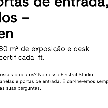
ortas de entrada
dos –
en
480 m² de exposição e desk
rtificada ift.
 nossos produtos? No nosso Finstral Studio
anelas e portas de entrada. E dar-lhe-emos sem
as suas perguntas.