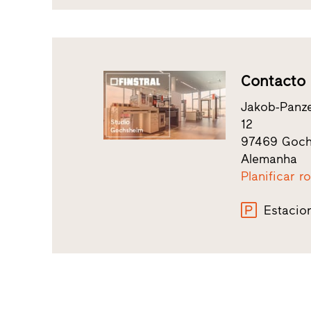
Contacto
Jakob-Panze
12
97469 Goc
Alemanha
Planificar r
Estacio