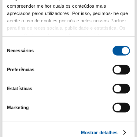
compreender melhor quais os conteúdos mais
Envidraçados
apreciados pelos utilizadores. Por isso, pedimos-lhe que
aceite o uso de cookies por nós e pelos nossos Partner
Renovação
para fins de redes sociais, publicidade e estatística. Os
nossos Partner poderão combinar estas informações
Obra nova
com outros dados fornecidos por si ou recolhidos como
Seleção
parte da sua utilização do website. Obrigado.
Necessários
de
consentimento
A sua mensagem
Preferências
Estatísticas
Marketing
Mostrar detalhes
Os seus dados pessoais