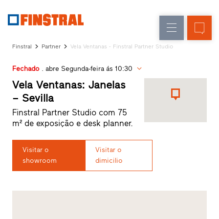
P
Renovação
Janelas
Empresa
Referências
Finstral
Partner
Vela Ventanas - Finstral Partner Studio
Obra
Portas
Serviço
nova
de
Fechado
. abre Segunda-feira ás 10:30
para
arquitetos
entrada
Vela Ventanas: Janelas
Programa
– Sevilla
Finstral
Envidraçados
Finstral Partner Studio com 75
Partner
m² de exposição e desk planner.
Procura
de
distribuidor
Visitar o
Visitar o
Acessos
showroom
dimicilio
rápidos