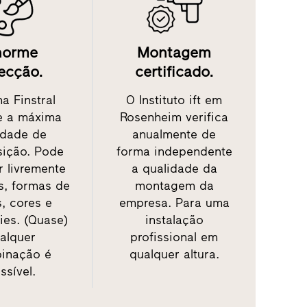
norme
Montagem
ecção.
certificado.
a Finstral
O Instituto ift em
e a máxima
Rosenheim verifica
rdade de
anualmente de
ição. Pode
forma independente
r livremente
a qualidade da
s, formas de
montagem da
s, cores e
empresa. Para uma
ies. (Quase)
instalação
alquer
profissional em
inação é
qualquer altura.
ssível.