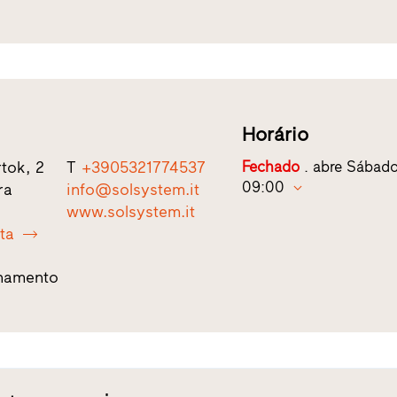
Horário
tok, 2
T
+3905321774537
Fechado
. abre Sábado
09:00
ra
info@solsystem.it
www.solsystem.it
ota
namento