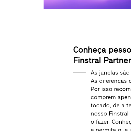
Conheça pesso
Finstral Partne
As janelas são
As diferenças 
Por isso reco
comprem apenas
tocado, de a t
nosso Finstral 
o fazer. Conhe
e permita que 