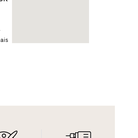
r
ais