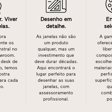
r. Viver
Desenho em
E
las.
detalhe.
sel
bra
As janelas não são
A gam
nte os
um produto
oferec
nstral no
qualquer, mas um
libe
wroom.
investimento que
compos
 desk de
deve durar décadas.
escolhe
o, temos
Aqui encontrará o
materiai
stra
lugar perfeito para
perfi
ara cada
desenhar as suas
superfíc
o.
janelas, com
qu
assessoramento
comb
profissional.
po