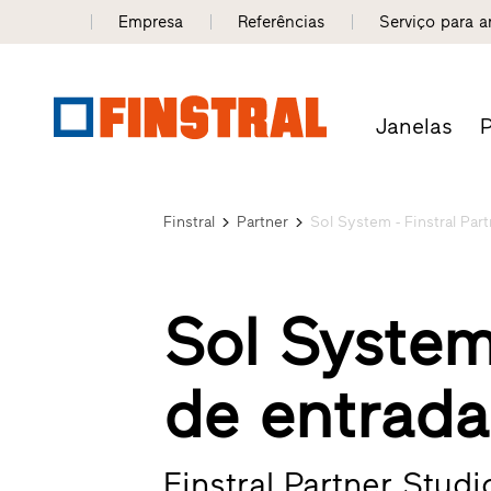
Empresa
Referências
Serviço para a
Janelas
P
Finstral
Partner
Sol System - Finstral Par
Sol System
de entrada
Finstral Partner Stu