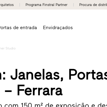
rquitetos
Programa Finstral Partner
Procura de distr
ortas de entrada
Envidraçados
tner Studio
: Janelas, Porta
 – Ferrara
dio com 150 m² de exposição e de