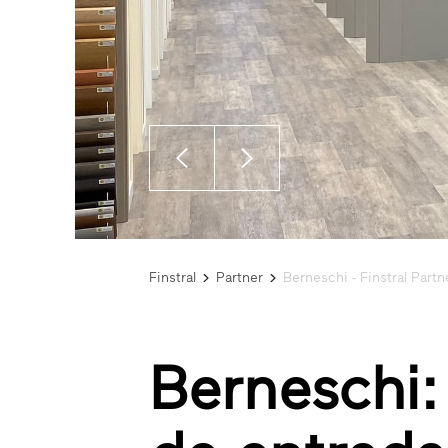
Finstral
Partner
Berneschi - Finstral Part
Berneschi: