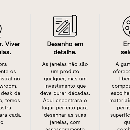
r. Viver
Desenho em
E
las.
detalhe.
sel
bra
As janelas não são
A gam
nte os
um produto
oferec
nstral no
qualquer, mas um
libe
wroom.
investimento que
compos
 desk de
deve durar décadas.
escolhe
o, temos
Aqui encontrará o
materiai
stra
lugar perfeito para
perfi
ara cada
desenhar as suas
superfíc
o.
janelas, com
qu
assessoramento
comb