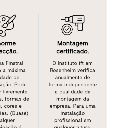
norme
Montagem
ecção.
certificado.
a Finstral
O Instituto ift em
e a máxima
Rosenheim verifica
rdade de
anualmente de
ição. Pode
forma independente
r livremente
a qualidade da
s, formas de
montagem da
s, cores e
empresa. Para uma
ies. (Quase)
instalação
alquer
profissional em
inação é
qualquer altura.