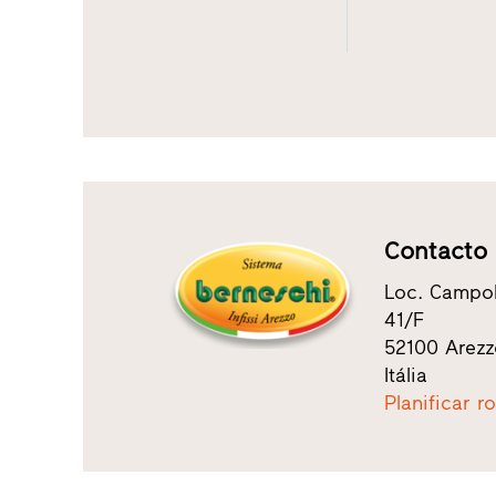
Contacto
Loc. Campol
41/F
52100 Arez
Itália
Planificar r