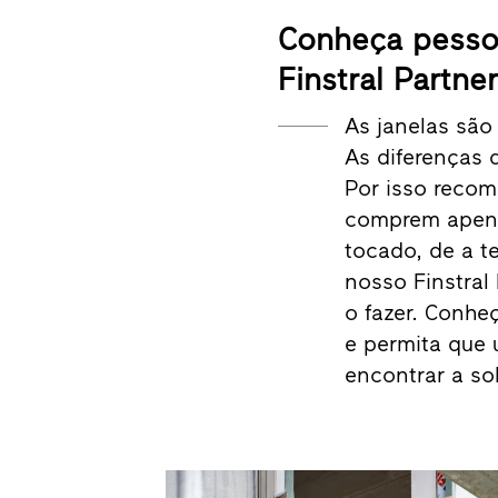
Conheça pesso
Finstral Partne
As janelas são
As diferenças 
Por isso reco
comprem apenas
tocado, de a t
nosso Finstral 
o fazer. Conhe
e permita que 
encontrar a sol