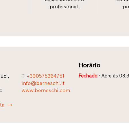
profissional.
po
Horário
uci,
T
+390575364751
Fechado
Abre ás 08:
info@berneschi.it
zo
www.berneschi.com
ota