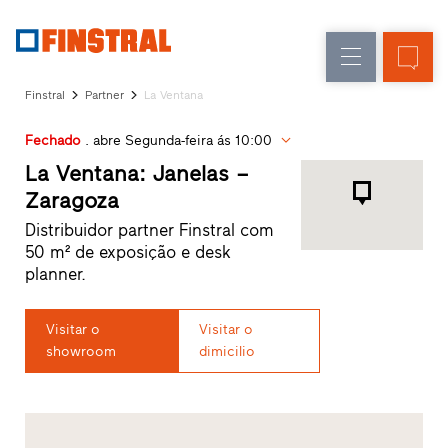
P
Renovação
Janelas
Empresa
Referências
Finstral
Partner
La Ventana
Obra
Portas
Serviço
nova
de
Fechado
. abre Segunda-feira ás 10:00
para
arquitetos
entrada
La Ventana: Janelas –
Programa
Zaragoza
Finstral
Envidraçados
Distribuidor partner Finstral com
Partner
50 m² de exposição e desk
Procura
planner.
de
distribuidor
Acessos
Visitar o
Visitar o
rápidos
showroom
dimicilio