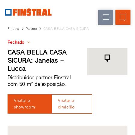
P
Renovação
Janelas
Empresa
Referências
Finstral
Partner
CASA BELLA CASA SICURA
Obra
Portas
Serviço
nova
de
Fechado
para
arquitetos
entrada
CASA BELLA CASA
Programa
SICURA: Janelas –
Finstral
Envidraçados
Lucca
Partner
Procura
Distribuidor partner Finstral
de
com 50 m² de exposição.
distribuidor
Acessos
Visitar o
Visitar o
rápidos
showroom
dimicilio