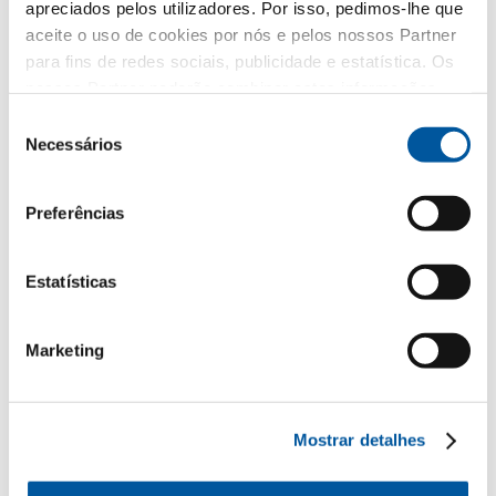
apreciados pelos utilizadores. Por isso, pedimos-lhe que
Renovação
aceite o uso de cookies por nós e pelos nossos Partner
para fins de redes sociais, publicidade e estatística. Os
Obra nova
nossos Partner poderão combinar estas informações
com outros dados fornecidos por si ou recolhidos como
Seleção
parte da sua utilização do website. Obrigado.
Necessários
A sua mensagem
de
consentimento
Preferências
Estatísticas
Marketing
Os seus dados pessoais
Mostrar detalhes
*Campos obrigatórios
Senhor
Senhora