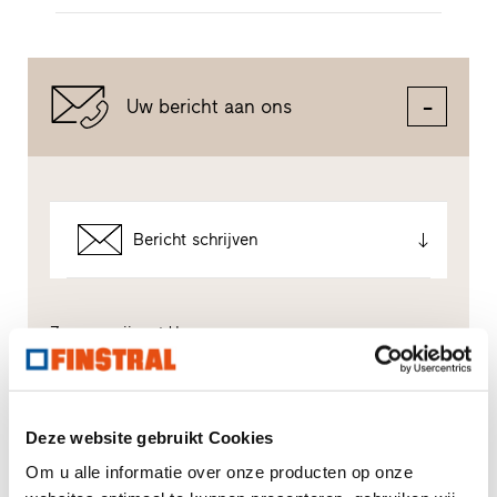
Uw bericht aan ons
Bericht schrijven
Zo gaan wij met Uw gegevens om.
Wij gebruiken Uw gegevens, om Uw aanvraag zo goed
mogelijk te verwerken - maar niet voor ongewenste
reclame. Hiervoor geven wij U rechtstreeks door aan
de desbetreffende dealer - ook alleen voor dit doel. Alle
details van de gegevensverwerking worden beschreven
Deze website gebruikt Cookies
in dit
privacybeleid
.
Om u alle informatie over onze producten op onze