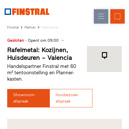
N
Renovatie
Kozijnen
Onderneming
Referenties
Finstral
Partner
Rafelmetal
Nieuw-/Verbouw
Huisdeuren
Architecten-
Gesloten
Opent om 09:00
Service
Glasgevels
Showroom
Rafelmetal: Kozijnen,
Heeze
Huisdeuren – Valencia
Showroom
Handelspartner Finstral met 60
Hoofddorp
m² tentoonstelling en Planner-
Showroom
kasten.
Apeldoorn
Snelle
toegang
Showroom-
Huisbezoek-
afspraak
afspraak