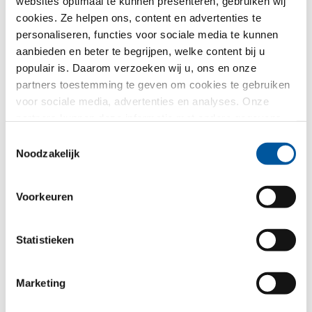
websites optimaal te kunnen presenteren, gebruiken wij
Voor welk thema heeft u vooral interesse?
cookies. Ze helpen ons, content en advertenties te
personaliseren, functies voor sociale media te kunnen
Kozijnen
aanbieden en beter te begrijpen, welke content bij u
populair is. Daarom verzoeken wij u, ons en onze
Huisdeuren
partners toestemming te geven om cookies te gebruiken
voor sociale media, advertenties en analyses. Onze
Glasgevels
partners kunnen deze informatie met andere gegevens
combineren, die u aan hen verstrekt heeft of die ze in het
Toestemmingsselectie
Renovatie
kader van uw gebruik van de diensten hebben
Noodzakelijk
verzameld. Hartelijk dank.
Nieuw-/Verbouw
Voorkeuren
Uw bericht
Statistieken
Marketing